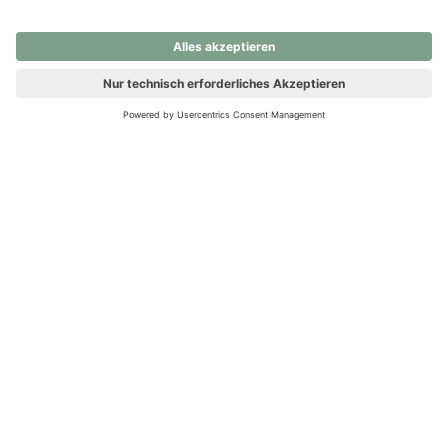
nochmals versuchen.
Ups! Da ist etwas schiefgelaufen. Bitte die Seite neu laden oder
nochmals versuchen.