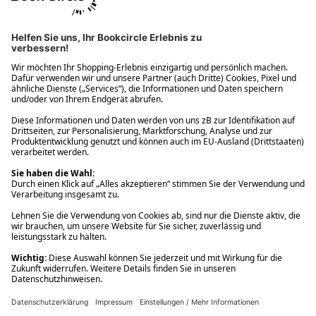
Ups! Da ist etwas schiefgelaufen. Bitte die Seite neu laden oder
nochmals versuchen.
Ups! Da ist etwas schiefgelaufen. Bitte die Seite neu laden oder