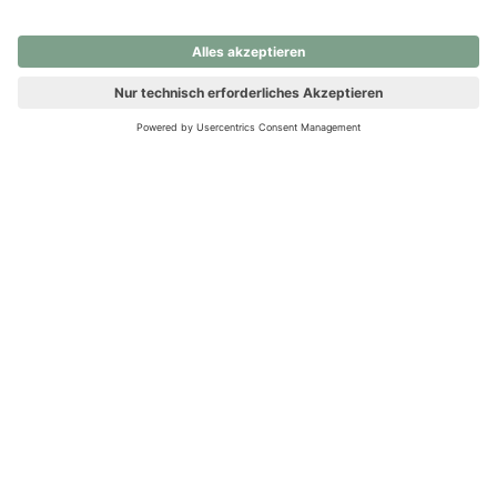
nochmals versuchen.
Ups! Da ist etwas schiefgelaufen. Bitte die Seite neu laden oder
nochmals versuchen.