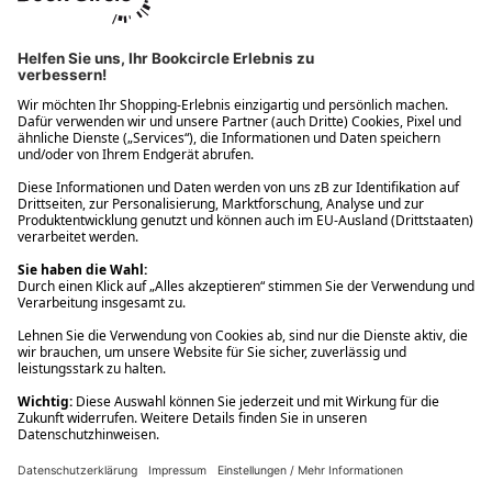
Ups! Da ist etwas schiefgelaufen. Bitte die Seite neu laden oder
nochmals versuchen.
Ups! Da ist etwas schiefgelaufen. Bitte die Seite neu laden oder