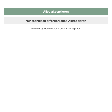
nochmals versuchen.
Ups! Da ist etwas schiefgelaufen. Bitte die Seite neu laden oder
nochmals versuchen.