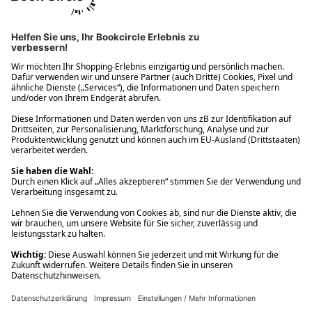
Ups! Da ist etwas schiefgelaufen. Bitte die Seite neu laden oder
nochmals versuchen.
Ups! Da ist etwas schiefgelaufen. Bitte die Seite neu laden oder