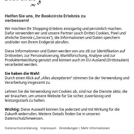
Ups! Da ist etwas schiefgelaufen. Bitte die Seite neu laden oder
nochmals versuchen.
Ups! Da ist etwas schiefgelaufen. Bitte die Seite neu laden oder