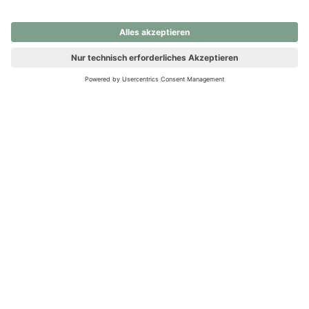
nochmals versuchen.
Ups! Da ist etwas schiefgelaufen. Bitte die Seite neu laden oder
nochmals versuchen.