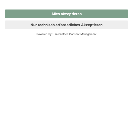
nochmals versuchen.
Ups! Da ist etwas schiefgelaufen. Bitte die Seite neu laden oder
nochmals versuchen.