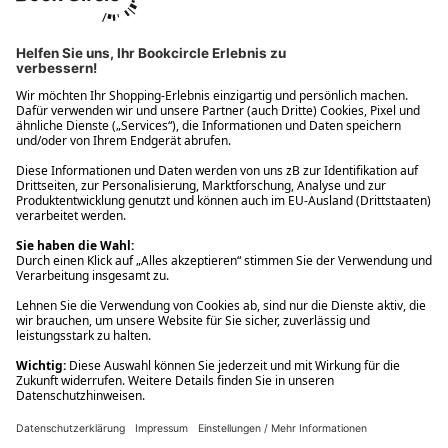
Ups! Da ist etwas schiefgelaufen. Bitte die Seite neu laden oder
nochmals versuchen.
Ups! Da ist etwas schiefgelaufen. Bitte die Seite neu laden oder