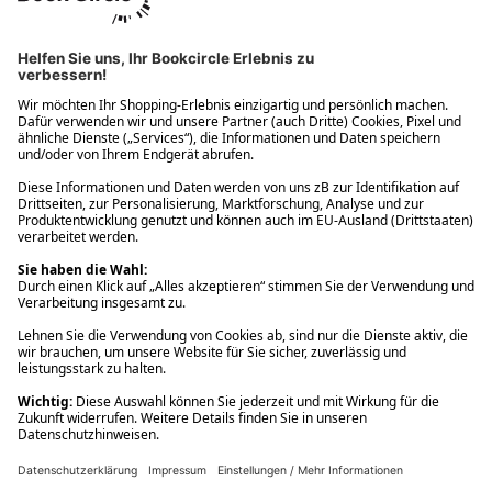
Ups! Da ist etwas schiefgelaufen. Bitte die Seite neu laden oder
nochmals versuchen.
Ups! Da ist etwas schiefgelaufen. Bitte die Seite neu laden oder