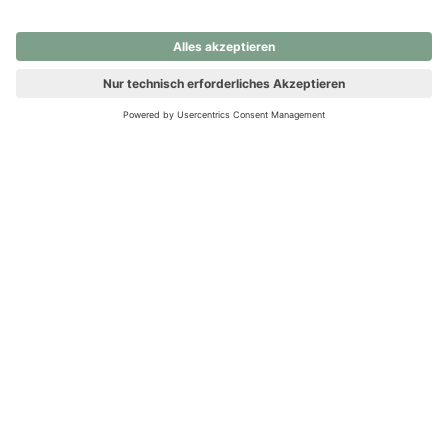
nochmals versuchen.
Ups! Da ist etwas schiefgelaufen. Bitte die Seite neu laden oder
nochmals versuchen.