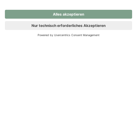
nochmals versuchen.
Ups! Da ist etwas schiefgelaufen. Bitte die Seite neu laden oder
nochmals versuchen.