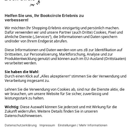
Ups! Da ist etwas schiefgelaufen. Bitte die Seite neu laden oder
nochmals versuchen.
Ups! Da ist etwas schiefgelaufen. Bitte die Seite neu laden oder