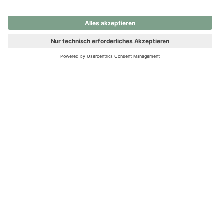
nochmals versuchen.
Ups! Da ist etwas schiefgelaufen. Bitte die Seite neu laden oder
nochmals versuchen.