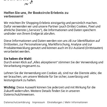
Ups! Da ist etwas schiefgelaufen. Bitte die Seite neu laden oder
nochmals versuchen.
Ups! Da ist etwas schiefgelaufen. Bitte die Seite neu laden oder