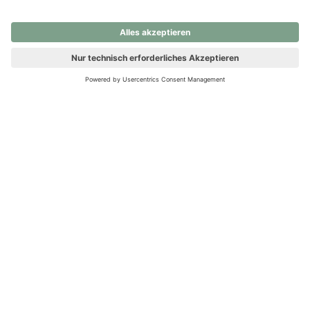
nochmals versuchen.
Ups! Da ist etwas schiefgelaufen. Bitte die Seite neu laden oder
nochmals versuchen.