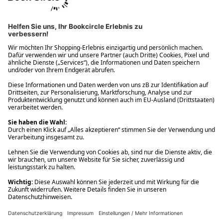
Ups! Da ist etwas schiefgelaufen. Bitte die Seite neu laden oder
nochmals versuchen.
Ups! Da ist etwas schiefgelaufen. Bitte die Seite neu laden oder