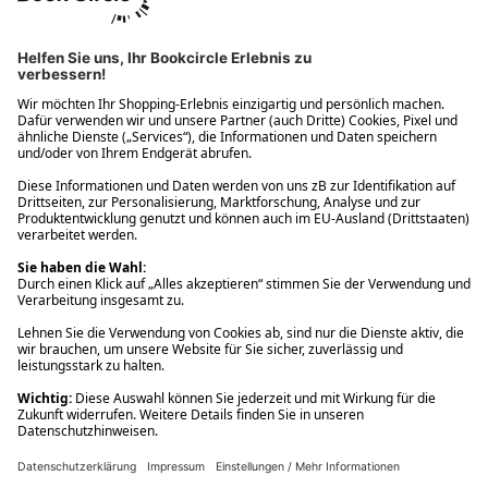
Ups! Da ist etwas schiefgelaufen. Bitte die Seite neu laden oder
nochmals versuchen.
Ups! Da ist etwas schiefgelaufen. Bitte die Seite neu laden oder