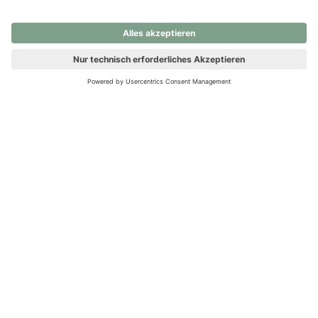
nochmals versuchen.
Ups! Da ist etwas schiefgelaufen. Bitte die Seite neu laden oder
nochmals versuchen.