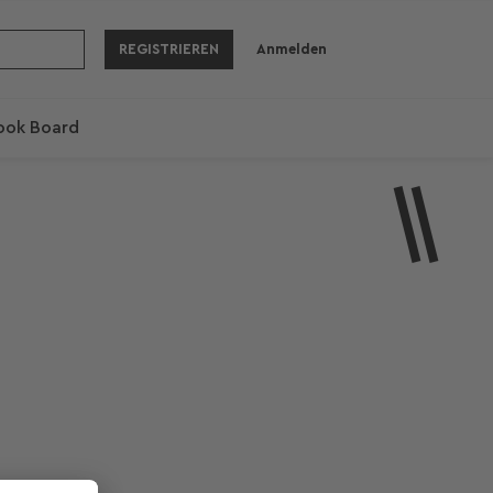
REGISTRIEREN
Anmelden
ook Board