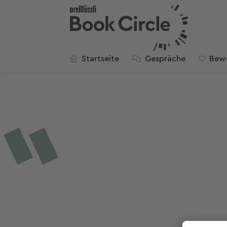
Startseite
Gespräche
Bew