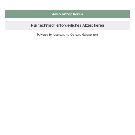
nochmals versuchen.
Ups! Da ist etwas schiefgelaufen. Bitte die Seite neu laden oder
nochmals versuchen.