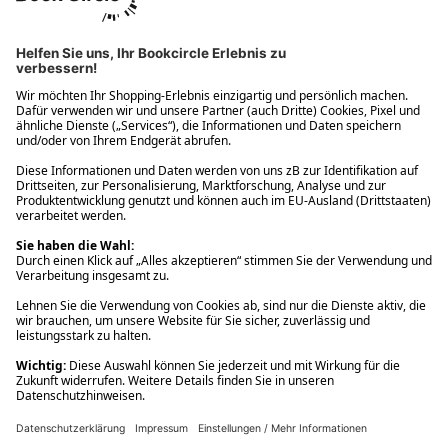
Ups! Da ist etwas schiefgelaufen. Bitte die Seite neu laden oder
nochmals versuchen.
Ups! Da ist etwas schiefgelaufen. Bitte die Seite neu laden oder