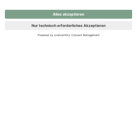
nochmals versuchen.
Ups! Da ist etwas schiefgelaufen. Bitte die Seite neu laden oder
nochmals versuchen.