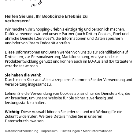
Ups! Da ist etwas schiefgelaufen. Bitte die Seite neu laden oder
nochmals versuchen.
Ups! Da ist etwas schiefgelaufen. Bitte die Seite neu laden oder