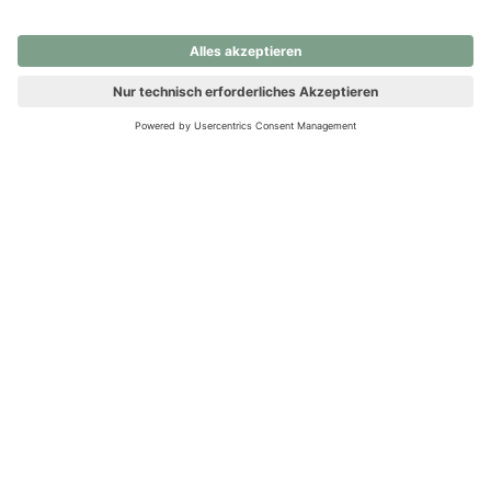
nochmals versuchen.
Ups! Da ist etwas schiefgelaufen. Bitte die Seite neu laden oder
nochmals versuchen.