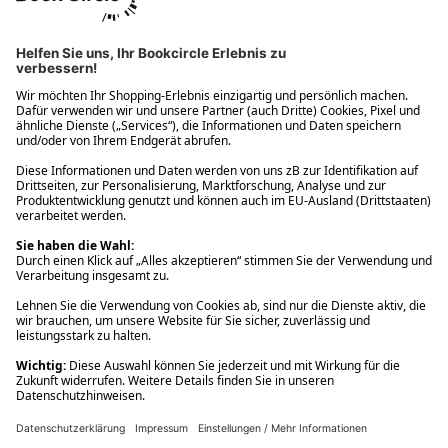
Ups! Da ist etwas schiefgelaufen. Bitte die Seite neu laden oder
nochmals versuchen.
Ups! Da ist etwas schiefgelaufen. Bitte die Seite neu laden oder