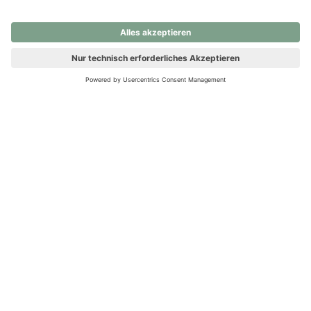
nochmals versuchen.
Ups! Da ist etwas schiefgelaufen. Bitte die Seite neu laden oder
nochmals versuchen.