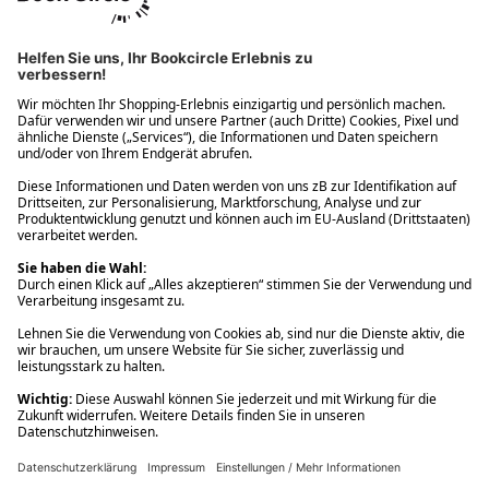
Ups! Da ist etwas schiefgelaufen. Bitte die Seite neu laden oder
nochmals versuchen.
Ups! Da ist etwas schiefgelaufen. Bitte die Seite neu laden oder