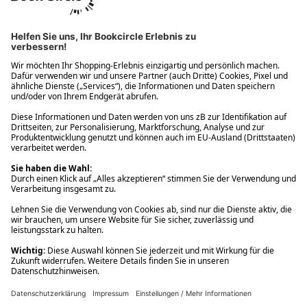
Ups! Da ist etwas schiefgelaufen. Bitte die Seite neu laden oder
nochmals versuchen.
Ups! Da ist etwas schiefgelaufen. Bitte die Seite neu laden oder