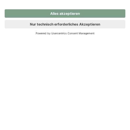
nochmals versuchen.
Ups! Da ist etwas schiefgelaufen. Bitte die Seite neu laden oder
nochmals versuchen.