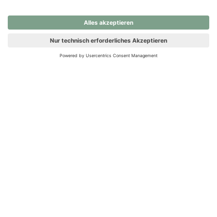
nochmals versuchen.
Ups! Da ist etwas schiefgelaufen. Bitte die Seite neu laden oder
nochmals versuchen.