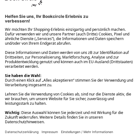
Ups! Da ist etwas schiefgelaufen. Bitte die Seite neu laden oder
nochmals versuchen.
Ups! Da ist etwas schiefgelaufen. Bitte die Seite neu laden oder