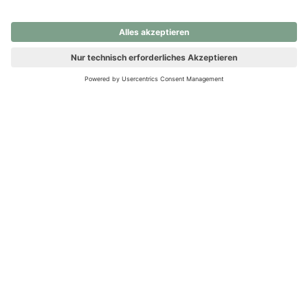
nochmals versuchen.
Ups! Da ist etwas schiefgelaufen. Bitte die Seite neu laden oder
nochmals versuchen.