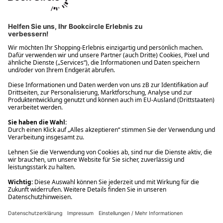
Ups! Da ist etwas schiefgelaufen. Bitte die Seite neu laden oder
nochmals versuchen.
Ups! Da ist etwas schiefgelaufen. Bitte die Seite neu laden oder