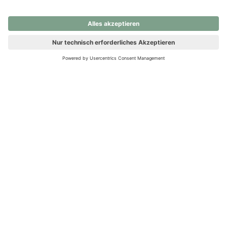
nochmals versuchen.
Ups! Da ist etwas schiefgelaufen. Bitte die Seite neu laden oder
nochmals versuchen.