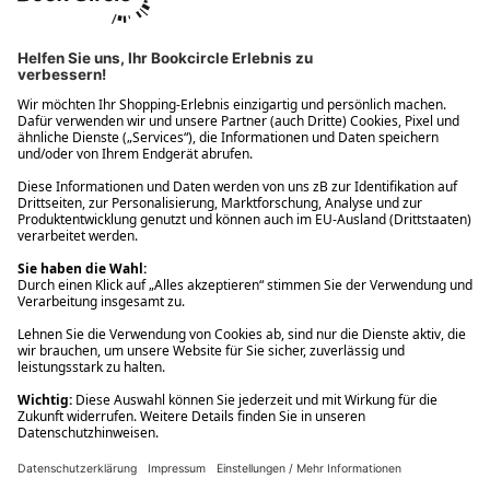
Ups! Da ist etwas schiefgelaufen. Bitte die Seite neu laden oder
nochmals versuchen.
Ups! Da ist etwas schiefgelaufen. Bitte die Seite neu laden oder