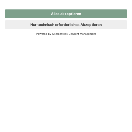
nochmals versuchen.
Ups! Da ist etwas schiefgelaufen. Bitte die Seite neu laden oder
nochmals versuchen.