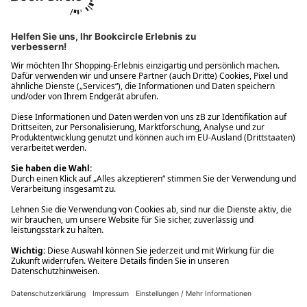
Ups! Da ist etwas schiefgelaufen. Bitte die Seite neu laden oder
nochmals versuchen.
Ups! Da ist etwas schiefgelaufen. Bitte die Seite neu laden oder