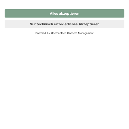
nochmals versuchen.
Ups! Da ist etwas schiefgelaufen. Bitte die Seite neu laden oder
nochmals versuchen.