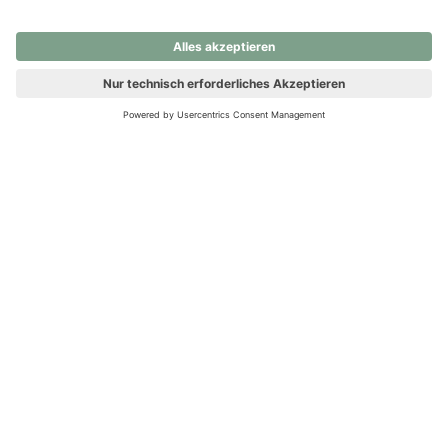
nochmals versuchen.
Ups! Da ist etwas schiefgelaufen. Bitte die Seite neu laden oder
nochmals versuchen.