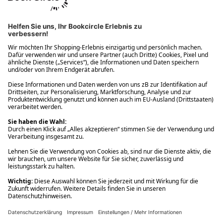
Ups! Da ist etwas schiefgelaufen. Bitte die Seite neu laden oder
nochmals versuchen.
Ups! Da ist etwas schiefgelaufen. Bitte die Seite neu laden oder