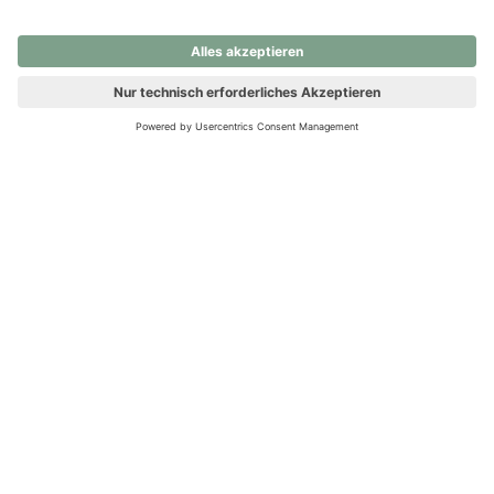
nochmals versuchen.
Ups! Da ist etwas schiefgelaufen. Bitte die Seite neu laden oder
nochmals versuchen.