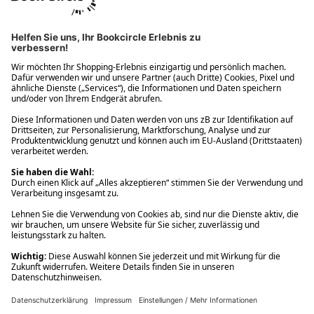
Ups! Da ist etwas schiefgelaufen. Bitte die Seite neu laden oder
nochmals versuchen.
Ups! Da ist etwas schiefgelaufen. Bitte die Seite neu laden oder