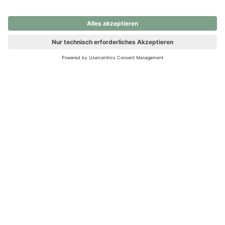
nochmals versuchen.
Ups! Da ist etwas schiefgelaufen. Bitte die Seite neu laden oder
nochmals versuchen.