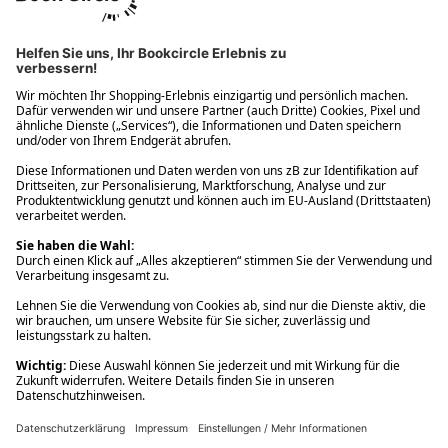
Ups! Da ist etwas schiefgelaufen. Bitte die Seite neu laden oder
nochmals versuchen.
Ups! Da ist etwas schiefgelaufen. Bitte die Seite neu laden oder