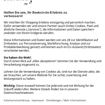
Ups! Da ist etwas schiefgelaufen. Bitte die Seite neu laden oder
nochmals versuchen.
Ups! Da ist etwas schiefgelaufen. Bitte die Seite neu laden oder