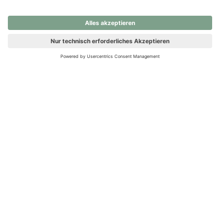
nochmals versuchen.
Ups! Da ist etwas schiefgelaufen. Bitte die Seite neu laden oder
nochmals versuchen.