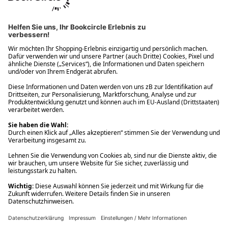
Ups! Da ist etwas schiefgelaufen. Bitte die Seite neu laden oder
nochmals versuchen.
Ups! Da ist etwas schiefgelaufen. Bitte die Seite neu laden oder