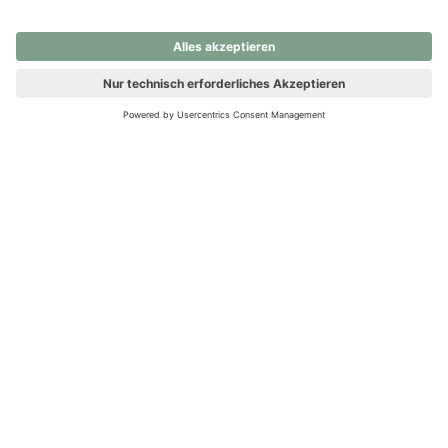
nochmals versuchen.
Ups! Da ist etwas schiefgelaufen. Bitte die Seite neu laden oder
nochmals versuchen.