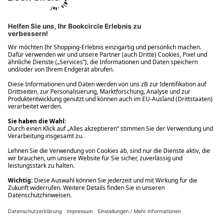
Ups! Da ist etwas schiefgelaufen. Bitte die Seite neu laden oder
nochmals versuchen.
Ups! Da ist etwas schiefgelaufen. Bitte die Seite neu laden oder