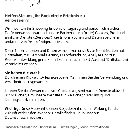
Ups! Da ist etwas schiefgelaufen. Bitte die Seite neu laden oder
nochmals versuchen.
Ups! Da ist etwas schiefgelaufen. Bitte die Seite neu laden oder