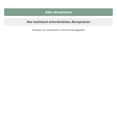
nochmals versuchen.
Ups! Da ist etwas schiefgelaufen. Bitte die Seite neu laden oder
nochmals versuchen.