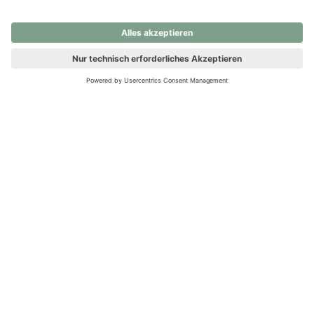
nochmals versuchen.
Ups! Da ist etwas schiefgelaufen. Bitte die Seite neu laden oder
nochmals versuchen.