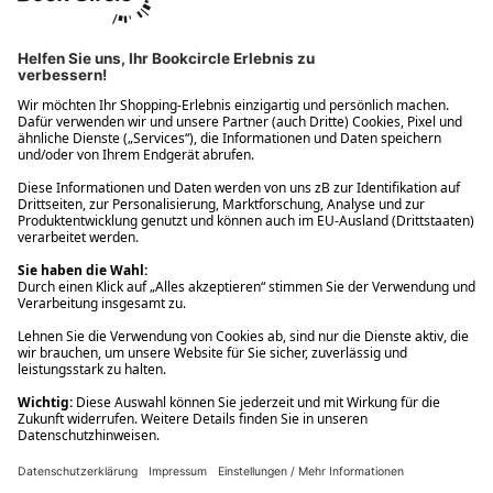
Ups! Da ist etwas schiefgelaufen. Bitte die Seite neu laden oder
nochmals versuchen.
Ups! Da ist etwas schiefgelaufen. Bitte die Seite neu laden oder