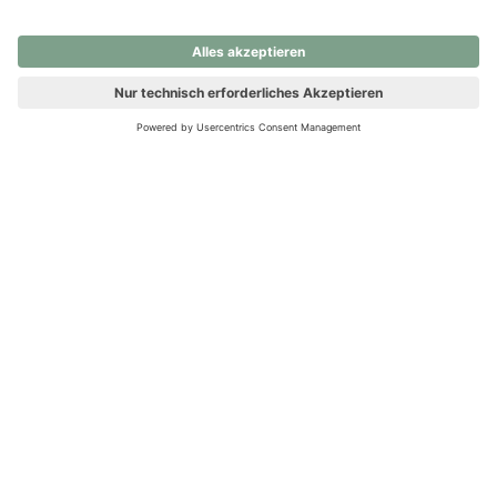
nochmals versuchen.
Ups! Da ist etwas schiefgelaufen. Bitte die Seite neu laden oder
nochmals versuchen.