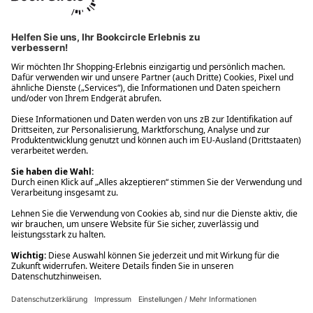
Ups! Da ist etwas schiefgelaufen. Bitte die Seite neu laden oder
nochmals versuchen.
Ups! Da ist etwas schiefgelaufen. Bitte die Seite neu laden oder