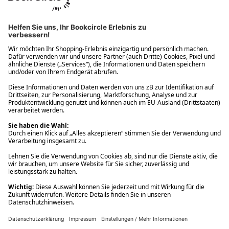
Ups! Da ist etwas schiefgelaufen. Bitte die Seite neu laden oder
nochmals versuchen.
Ups! Da ist etwas schiefgelaufen. Bitte die Seite neu laden oder