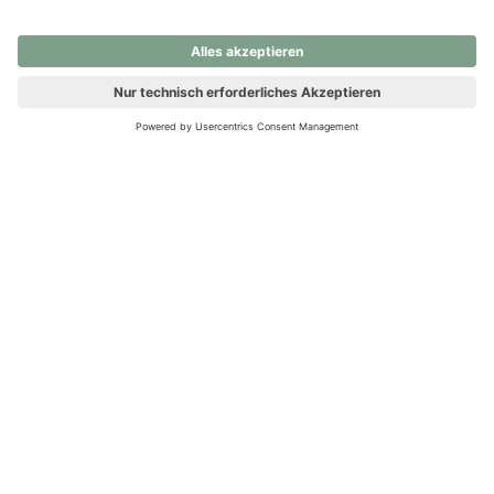
nochmals versuchen.
Ups! Da ist etwas schiefgelaufen. Bitte die Seite neu laden oder
nochmals versuchen.