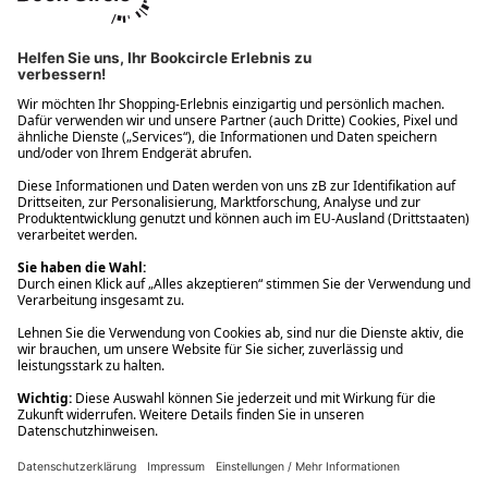
Ups! Da ist etwas schiefgelaufen. Bitte die Seite neu laden oder
nochmals versuchen.
Ups! Da ist etwas schiefgelaufen. Bitte die Seite neu laden oder