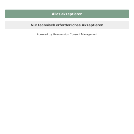
nochmals versuchen.
Ups! Da ist etwas schiefgelaufen. Bitte die Seite neu laden oder
nochmals versuchen.