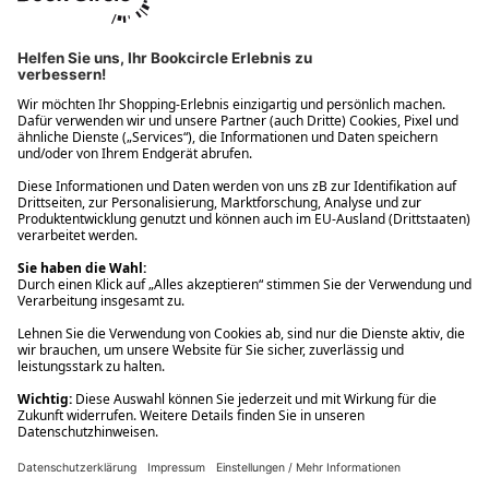
Ups! Da ist etwas schiefgelaufen. Bitte die Seite neu laden oder
nochmals versuchen.
Ups! Da ist etwas schiefgelaufen. Bitte die Seite neu laden oder