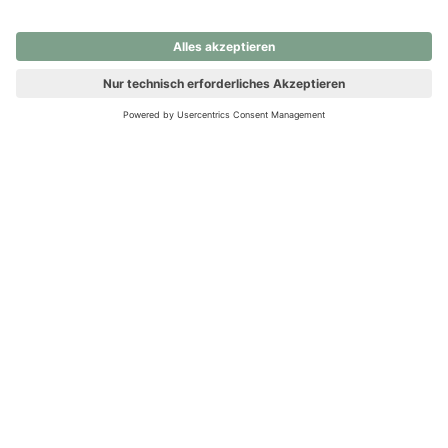
nochmals versuchen.
Ups! Da ist etwas schiefgelaufen. Bitte die Seite neu laden oder
nochmals versuchen.