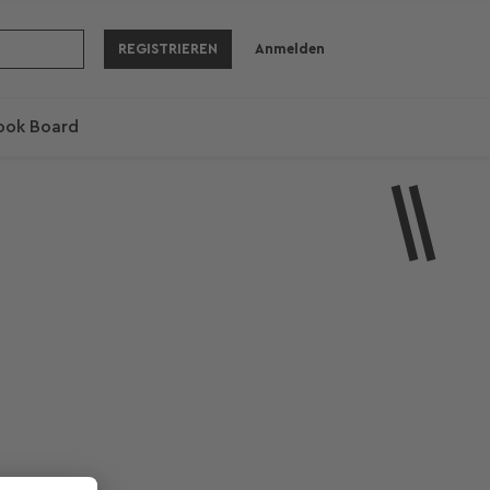
REGISTRIEREN
Anmelden
ook Board