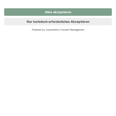
nochmals versuchen.
Ups! Da ist etwas schiefgelaufen. Bitte die Seite neu laden oder
nochmals versuchen.