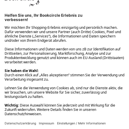
Ups! Da ist etwas schiefgelaufen. Bitte die Seite neu laden oder
nochmals versuchen.
Ups! Da ist etwas schiefgelaufen. Bitte die Seite neu laden oder