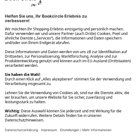
Ups! Da ist etwas schiefgelaufen. Bitte die Seite neu laden oder
nochmals versuchen.
Ups! Da ist etwas schiefgelaufen. Bitte die Seite neu laden oder