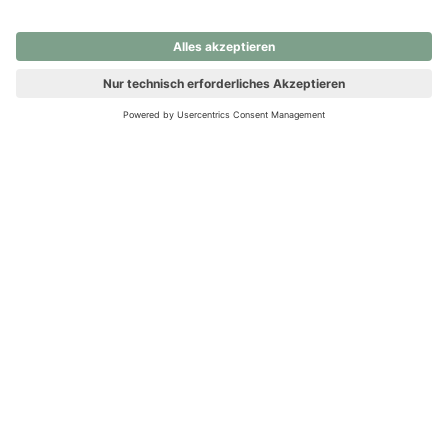
nochmals versuchen.
Ups! Da ist etwas schiefgelaufen. Bitte die Seite neu laden oder
nochmals versuchen.