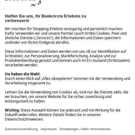
Ups! Da ist etwas schiefgelaufen. Bitte die Seite neu laden oder
nochmals versuchen.
Ups! Da ist etwas schiefgelaufen. Bitte die Seite neu laden oder