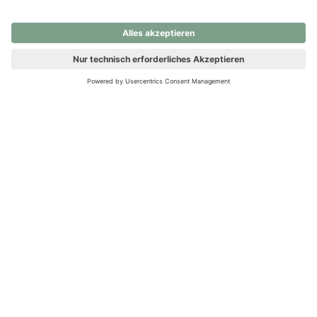
nochmals versuchen.
Ups! Da ist etwas schiefgelaufen. Bitte die Seite neu laden oder
nochmals versuchen.