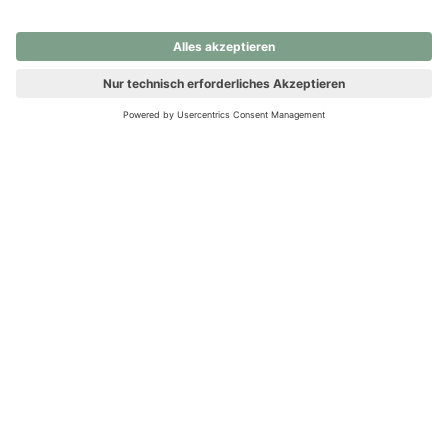
nochmals versuchen.
Ups! Da ist etwas schiefgelaufen. Bitte die Seite neu laden oder
nochmals versuchen.