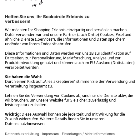
Ups! Da ist etwas schiefgelaufen. Bitte die Seite neu laden oder
nochmals versuchen.
Ups! Da ist etwas schiefgelaufen. Bitte die Seite neu laden oder