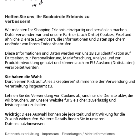
Ups! Da ist etwas schiefgelaufen. Bitte die Seite neu laden oder
nochmals versuchen.
Ups! Da ist etwas schiefgelaufen. Bitte die Seite neu laden oder