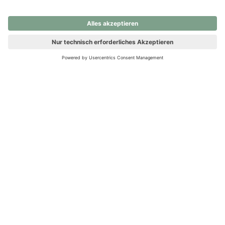
nochmals versuchen.
Ups! Da ist etwas schiefgelaufen. Bitte die Seite neu laden oder
nochmals versuchen.