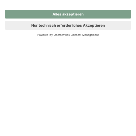
nochmals versuchen.
Ups! Da ist etwas schiefgelaufen. Bitte die Seite neu laden oder
nochmals versuchen.