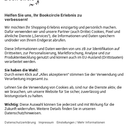
Ups! Da ist etwas schiefgelaufen. Bitte die Seite neu laden oder
nochmals versuchen.
Ups! Da ist etwas schiefgelaufen. Bitte die Seite neu laden oder