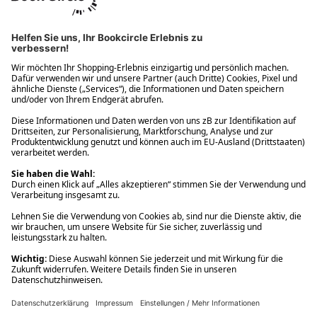
Ups! Da ist etwas schiefgelaufen. Bitte die Seite neu laden oder
nochmals versuchen.
Ups! Da ist etwas schiefgelaufen. Bitte die Seite neu laden oder