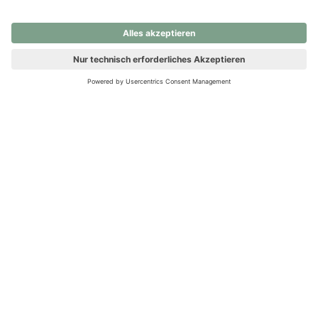
nochmals versuchen.
Ups! Da ist etwas schiefgelaufen. Bitte die Seite neu laden oder
nochmals versuchen.