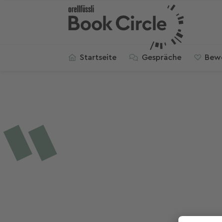
Startseite
Gespräche
Bew