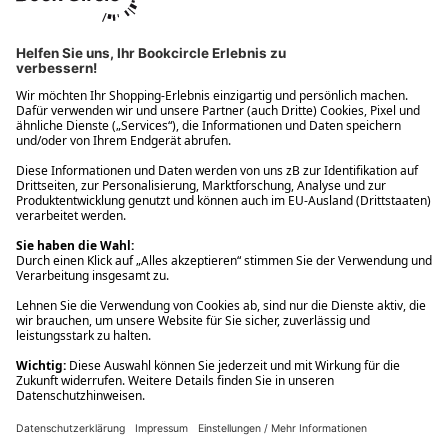
Ups! Da ist etwas schiefgelaufen. Bitte die Seite neu laden oder
nochmals versuchen.
Ups! Da ist etwas schiefgelaufen. Bitte die Seite neu laden oder