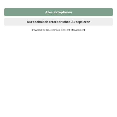
nochmals versuchen.
Ups! Da ist etwas schiefgelaufen. Bitte die Seite neu laden oder
nochmals versuchen.