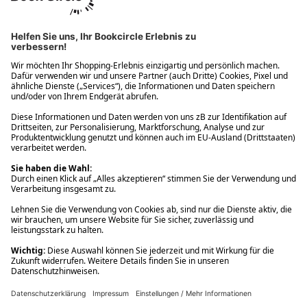
Ups! Da ist etwas schiefgelaufen. Bitte die Seite neu laden oder
nochmals versuchen.
Ups! Da ist etwas schiefgelaufen. Bitte die Seite neu laden oder