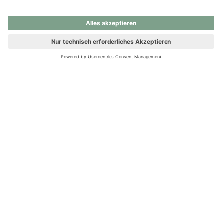
nochmals versuchen.
Ups! Da ist etwas schiefgelaufen. Bitte die Seite neu laden oder
nochmals versuchen.