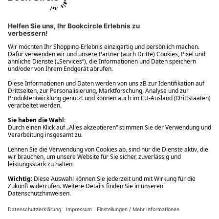
Ups! Da ist etwas schiefgelaufen. Bitte die Seite neu laden oder
nochmals versuchen.
Ups! Da ist etwas schiefgelaufen. Bitte die Seite neu laden oder