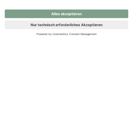
nochmals versuchen.
Ups! Da ist etwas schiefgelaufen. Bitte die Seite neu laden oder
nochmals versuchen.