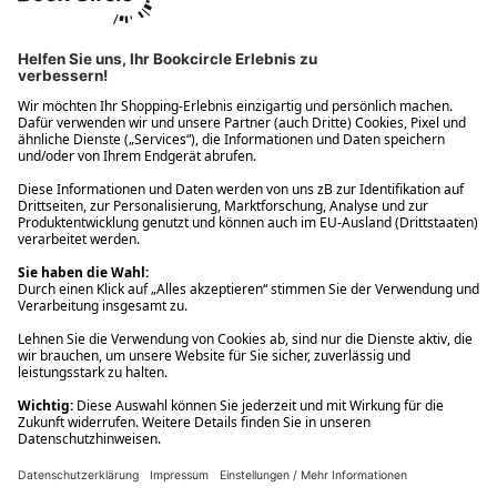
Ups! Da ist etwas schiefgelaufen. Bitte die Seite neu laden oder
nochmals versuchen.
Ups! Da ist etwas schiefgelaufen. Bitte die Seite neu laden oder