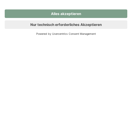
nochmals versuchen.
Ups! Da ist etwas schiefgelaufen. Bitte die Seite neu laden oder
nochmals versuchen.