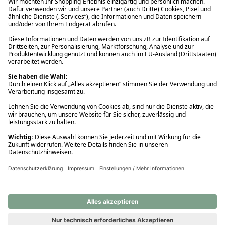
Ups! Da ist etwas schiefgelaufen. Bitte die Seite neu laden oder
nochmals versuchen.
Ups! Da ist etwas schiefgelaufen. Bitte die Seite neu laden oder
nochmals versuchen.
Ups! Da ist etwas schiefgelaufen. Bitte die Seite neu laden oder