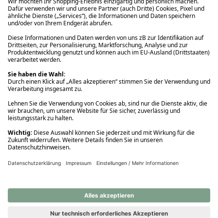
Ups! Da ist etwas schiefgelaufen. Bitte die Seite neu laden oder
nochmals versuchen.
Ups! Da ist etwas schiefgelaufen. Bitte die Seite neu laden oder
nochmals versuchen.
Ups! Da ist etwas schiefgelaufen. Bitte die Seite neu laden oder