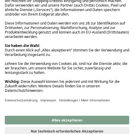
Ups! Da ist etwas schiefgelaufen. Bitte die Seite neu laden oder
nochmals versuchen.
Ups! Da ist etwas schiefgelaufen. Bitte die Seite neu laden oder
nochmals versuchen.
Ups! Da ist etwas schiefgelaufen. Bitte die Seite neu laden oder