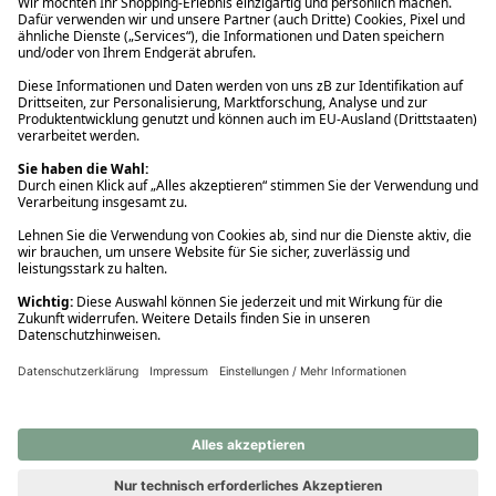
Ups! Da ist etwas schiefgelaufen. Bitte die Seite neu laden oder
nochmals versuchen.
Ups! Da ist etwas schiefgelaufen. Bitte die Seite neu laden oder
nochmals versuchen.
Ups! Da ist etwas schiefgelaufen. Bitte die Seite neu laden oder